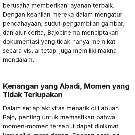
berusaha memberikan layanan terbaik.
Dengan keahlian mereka dalam mengatur
pencahayaan, sudut pengambilan gambar,
dan alur cerita, Bajocinema menciptakan
dokumentasi yang tidak hanya memikat
secara visual tetapi juga memiliki makna
mendalam.
Kenangan yang Abadi, Momen yang
Tidak Terlupakan
Dalam setiap aktivitas menarik di Labuan
Bajo, penting untuk memastikan bahwa
momen-momen tersebut dapat dinikmati