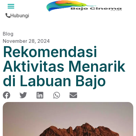
Hubungi
Blog
November 28, 2024
Rekomendasi
Aktivitas Menarik
di Labuan Bajo