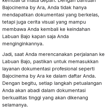
kembali di masa depan. Dengan bantuan
Bajocinema by Ara, Anda tidak hanya
mendapatkan dokumentasi yang berkelas,
tetapi juga cerita visual yang mampu
membawa Anda kembali ke keindahan
Labuan Bajo kapan saja Anda
menginginkannya.
Jadi, saat Anda merencanakan perjalanan ke
Labuan Bajo, pastikan untuk memasukkan
layanan dokumentasi profesional seperti
Bajocinema by Ara ke dalam daftar Anda.
Dengan begitu, setiap langkah petualangan
Anda akan abadi dalam dokumentasi
berkualitas tinggi yang akan dikenang
selamanya.