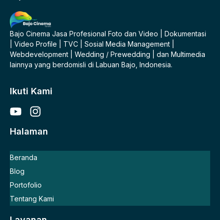
Bajo Cinema Jasa Profesional Foto dan Video | Dokumentasi
| Video Profile | TVC | Sosial Media Management |
Webdevelopment | Wedding / Prewedding | dan Multimedia
lainnya yang berdomisli di Labuan Bajo, Indonesia.
Ikuti Kami
Halaman
Beranda
Blog
Portofolio
Tentang Kami
Layanan