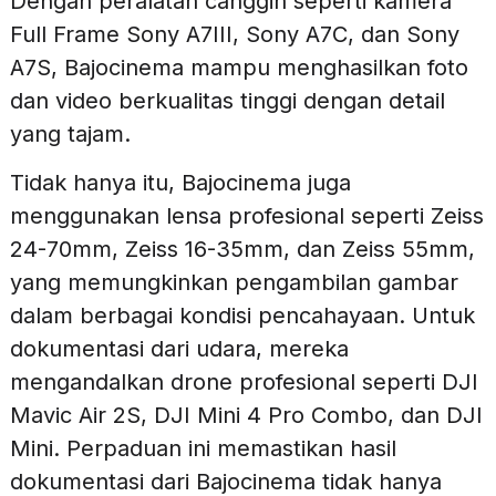
Dengan peralatan canggih seperti kamera
Full Frame Sony A7III, Sony A7C, dan Sony
A7S, Bajocinema mampu menghasilkan foto
dan video berkualitas tinggi dengan detail
yang tajam.
Tidak hanya itu, Bajocinema juga
menggunakan lensa profesional seperti Zeiss
24-70mm, Zeiss 16-35mm, dan Zeiss 55mm,
yang memungkinkan pengambilan gambar
dalam berbagai kondisi pencahayaan. Untuk
dokumentasi dari udara, mereka
mengandalkan drone profesional seperti DJI
Mavic Air 2S, DJI Mini 4 Pro Combo, dan DJI
Mini. Perpaduan ini memastikan hasil
dokumentasi dari Bajocinema tidak hanya