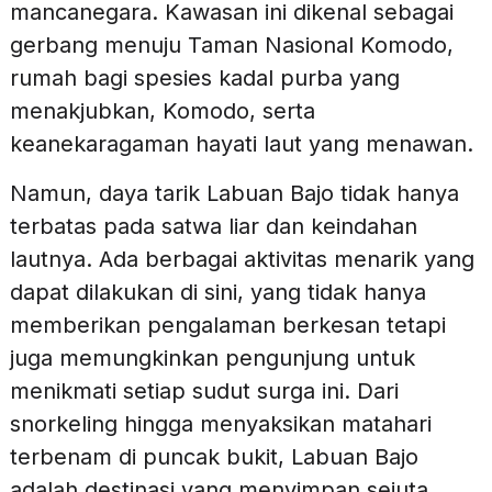
mancanegara. Kawasan ini dikenal sebagai
gerbang menuju Taman Nasional Komodo,
rumah bagi spesies kadal purba yang
menakjubkan, Komodo, serta
keanekaragaman hayati laut yang menawan.
Namun, daya tarik Labuan Bajo tidak hanya
terbatas pada satwa liar dan keindahan
lautnya. Ada berbagai aktivitas menarik yang
dapat dilakukan di sini, yang tidak hanya
memberikan pengalaman berkesan tetapi
juga memungkinkan pengunjung untuk
menikmati setiap sudut surga ini. Dari
snorkeling hingga menyaksikan matahari
terbenam di puncak bukit, Labuan Bajo
adalah destinasi yang menyimpan sejuta