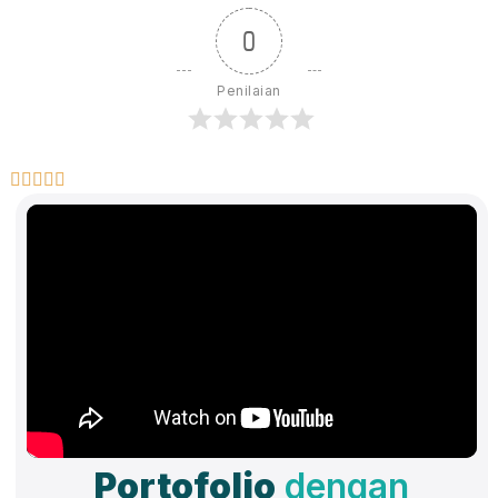
0
Penilaian





Portofolio
dengan