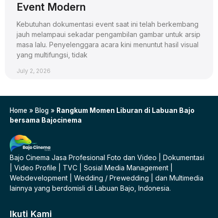
Event Modern
Kebutuhan dokumentasi event saat ini telah berkembang
jauh melampaui sekadar pengambilan gambar untuk arsip
masa lalu. Penyelenggara acara kini menuntut hasil visual
yang multifungsi, tidak
July 2, 2026
Home
»
Blog
»
Rangkum Momen Liburan di Labuan Bajo
bersama Bajocinema
Bajo Cinema Jasa Profesional Foto dan Video | Dokumentasi
| Video Profile | TVC | Sosial Media Management |
Webdevelopment | Wedding / Prewedding | dan Multimedia
lainnya yang berdomisli di Labuan Bajo, Indonesia.
Ikuti Kami